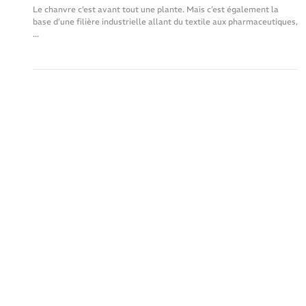
Éco-construction : optez
pour le chanvre !
Le chanvre c’est avant tout une plante. Mais c’est également la
base d’une filière industrielle allant du textile aux pharmaceutiques,
...
Maçon et enduiseur dans l’Ain spécialisé dans la construction, l'écoconstruction et la rénovation de bâtiments anciens.