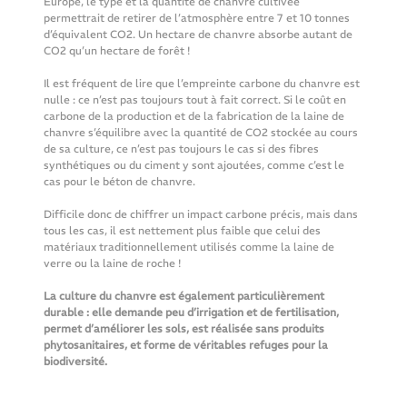
Europe, le type et la quantité de chanvre cultivée 
permettrait de retirer de l’atmosphère entre 7 et 10 tonnes 
d’équivalent CO2. Un hectare de chanvre absorbe autant de 
CO2 qu’un hectare de forêt !
Il est fréquent de lire que l’empreinte carbone du chanvre est 
nulle : ce n’est pas toujours tout à fait correct. Si le coût en 
carbone de la production et de la fabrication de la laine de 
chanvre s’équilibre avec la quantité de CO2 stockée au cours 
de sa culture, ce n’est pas toujours le cas si des fibres 
synthétiques ou du ciment y sont ajoutées, comme c’est le 
cas pour le béton de chanvre.
Difficile donc de chiffrer un impact carbone précis, mais dans 
tous les cas, il est nettement plus faible que celui des 
matériaux traditionnellement utilisés comme la laine de 
verre ou la laine de roche !
La culture du chanvre est également particulièrement 
durable : elle demande peu d’irrigation et de fertilisation, 
permet d’améliorer les sols, est réalisée sans produits 
phytosanitaires, et forme de véritables refuges pour la 
biodiversité.