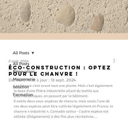
All Posts
2 sept. 2024
All Posts
Éco-construction : optez
Rénovation
pour le chanvre !
Maçonnerie
Dernière mise à jour :
13 sept. 2024
Le chanvre c’est avant tout une plante. Mais c’est également 
Isolation
la base d’une filière industrielle allant du textile aux 
Formation
pharmaceutiques, en passant par le bâtiment.
Il existe deux sous-espèces de chanvre, mais seule l’une de 
ces deux espèces peut être cultivée légalement en France, le 
chanvre « industriel », 
Cannabis sativa
 – l’autre espèce est 
utilisée (illégalement) à des fins plus récréatives…