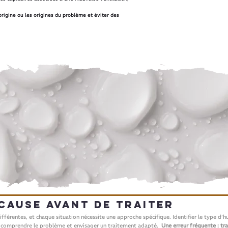
origine ou les origines du problème et éviter des
 cause avant de traiter
ifférentes, et chaque situation nécessite une approche spécifique. Identifier le type d’
r comprendre le problème et envisager un traitement adapté.
Une erreur fréquente : tr