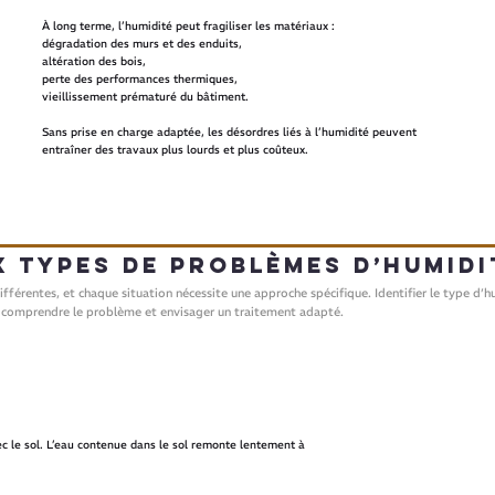
À long terme, l’humidité peut fragiliser les matériaux :
dégradation des murs et des enduits,
altération des bois,
perte des performances thermiques,
vieillissement prématuré du bâtiment.
Sans prise en charge adaptée, les désordres liés à l’humidité peuvent
entraîner des travaux plus lourds et plus coûteux.
x types de problèmes d’humidi
ifférentes, et chaque situation nécessite une approche spécifique. Identifier le type d’
 comprendre le problème et envisager un traitement adapté.
c le sol. L’eau contenue dans le sol remonte lentement à