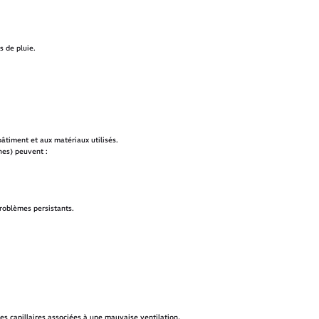
 de pluie.
âtiment et aux matériaux utilisés.
hes) peuvent :
problèmes persistants.
s capillaires associées à une mauvaise ventilation,