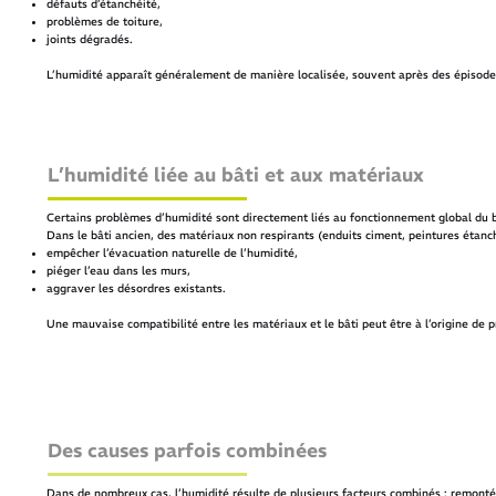
défauts d’étanchéité,
problèmes de toiture,
joints dégradés.
L’humidité apparaît généralement de manière localisée, souvent après des épisodes
L’humidité liée au bâti et aux matériaux
Certains problèmes d’humidité sont directement liés au fonctionnement global du b
Dans le bâti ancien, des matériaux non respirants (enduits ciment, peintures étanc
empêcher l’évacuation naturelle de l’humidité,
piéger l’eau dans les murs,
aggraver les désordres existants.
Une mauvaise compatibilité entre les matériaux et le bâti peut être à l’origine de 
Des causes parfois combinées
Dans de nombreux cas, l’humidité résulte de plusieurs facteurs combinés : remontée