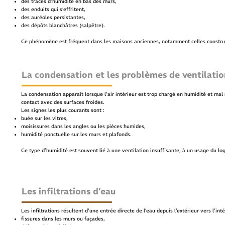
des traces d’humidité en bas des murs,
des enduits qui s’effritent,
des auréoles persistantes,
des dépôts blanchâtres (salpêtre).
Ce phénomène est fréquent dans les maisons anciennes, notamment celles construit
La condensation et les problèmes de ventilatio
La condensation apparaît lorsque l’air intérieur est trop chargé en humidité et mal 
contact avec des surfaces froides.
Les signes les plus courants sont :
buée sur les vitres,
moisissures dans les angles ou les pièces humides,
humidité ponctuelle sur les murs et plafonds.
Ce type d’humidité est souvent lié à une ventilation insuffisante, à un usage du l
Les infiltrations d’eau
Les infiltrations résultent d’une entrée directe de l’eau depuis l’extérieur vers l’in
fissures dans les murs ou façades,