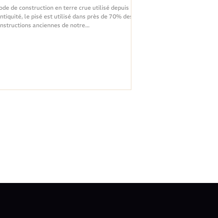
de de construction en terre crue utilisé depuis
Antiquité, le pisé est utilisé dans près de 70% des
nstructions anciennes de notre...