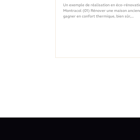
rénovation !
Un exemple de réalisation en éco-rénovati
Montracol (01) Rénover une maison ancienne p
gagner en confort thermique, bien sûr,...