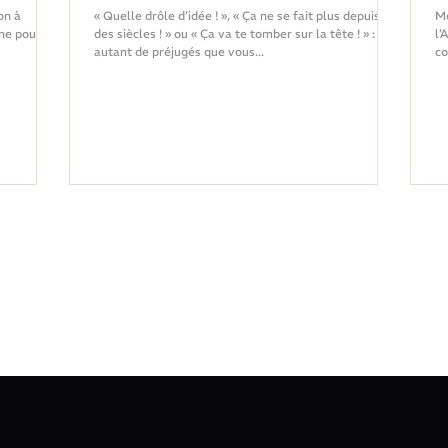
tiendra jamais ! »
on à
« Quelle drôle d’idée ! », « Ça ne se fait plus depuis
Mo
our
des siècles ! » ou « Ça va te tomber sur la tête ! » :
l’
autant de préjugés que vous...
co