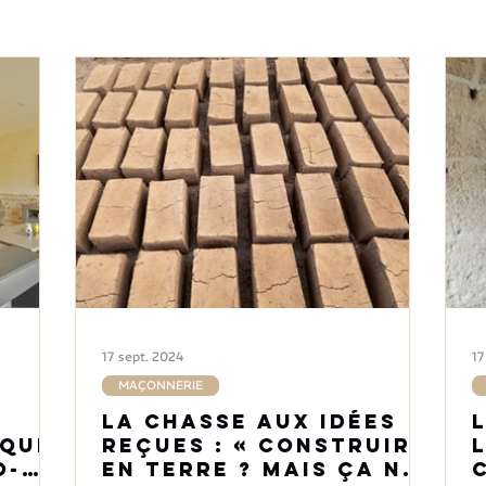
17 sept. 2024
17
MAÇONNERIE
La chasse aux idées
ique
reçues : « Construire
o-
en terre ? Mais ça ne